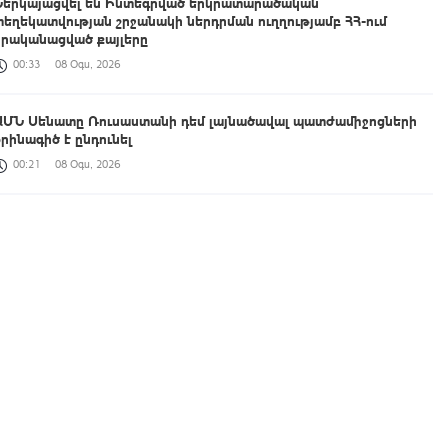
Ներկայացվել են Ինտեգրված երկրատարածական
տեղեկատվության շրջանակի ներդրման ուղղությամբ ՀՀ-ում
իրականացված քայլերը
00:33
08 Օգս, 2026
ԱՄՆ Սենատը Ռուսաստանի դեմ լայնածավալ պատժամիջոցների
օրինագիծ է ընդունել
00:21
08 Օգս, 2026
Աշխատանքը, որ միասին կատարում ենք, կյանքի հեռանկար և
միջավայր ձևավորելու մասին է․ պարգևատրումեր՝ Շինարարի
մասնագիտական օրվա առթիվ
23:42
07 Օգս, 2026
ՀՀ պատվիրակությունն աշխատանքային հանդիպում է ունեցել
UNEP-ի Էկոհամակարգերի բաժնի ներկայացուցիչների հետ
23:14
07 Օգս, 2026
Հուլիսին Հայաստան է այցելել 198,709 զբոսաշրջիկ