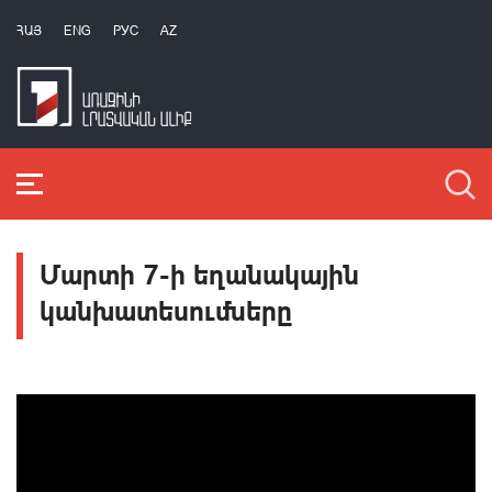
ՀԱՅ
ENG
РУС
AZ
Մարտի 7-ի եղանակային
կանխատեսումները