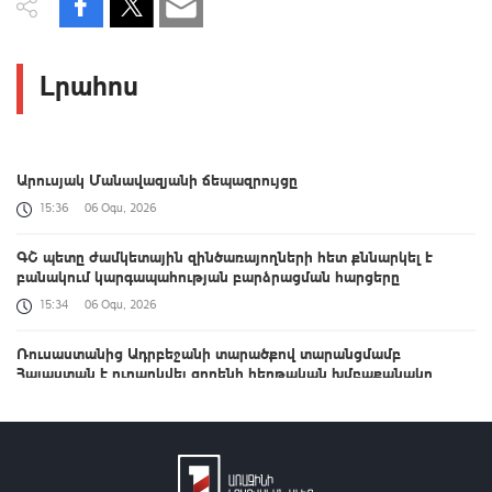
Լրահոս
Արուսյակ Մանավազյանի ճեպազրույցը
15:36
06 Օգս, 2026
ԳՇ պետը ժամկետային զինծառայողների հետ քննարկել է
բանակում կարգապահության բարձրացման հարցերը
15:34
06 Օգս, 2026
Ռուսաստանից Ադրբեջանի տարածքով տարանցմամբ
Հայաստան է ուղարկվել ցորենի հերթական խմբաքանակը
15:29
06 Օգս, 2026
Բացահայտվել է Գագիկ Ծառուկյանի և Սեդրակ Առուստամյանի
կողմից 2.5 մլն դոլար արժողության գույքի շորթման և
առանձնապես խոշոր չափերով փողերի լվացման դեպք