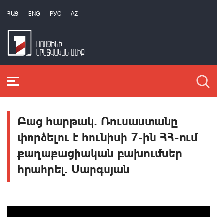
ՀԱՅ
ENG
РУС
AZ
Բաց հարթակ․ Ռուսաստանը
փորձելու է հունիսի 7-ին ՀՀ-ում
քաղաքացիական բախումներ
հրահրել. Սարգսյան