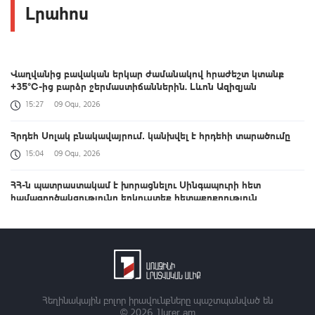
Լրահոս
Վաղվանից բավական երկար ժամանակով հրաժեշտ կտանք
+35°C-ից բարձր ջերմաստիճաններին. Լևոն Ազիզյան
15:27
09 Օգս, 2026
Հրդեհ Սոլակ բնակավայրում․ կանխվել է հրդեհի տարածումը
15:04
09 Օգս, 2026
ՀՀ-ն պատրաստակամ է խորացնելու Սինգապուրի հետ
համագործակցությունը երկուստեք հետաքրքրություն
ներկայացնող ոլորտներում. վարչապետ
14:45
09 Օգս, 2026
Երևանի Սուրբ Աննա եկեղեցում մասնակցեցի սուրբ և անմահ
պատարագի. վարչապետ
13:56
09 Օգս, 2026
Հեղինակային բոլոր իրավունքները պաշտպանված են
© 2026
1lurer.am