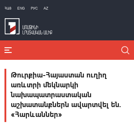
ՀԱՅ
ENG
РУС
AZ
Թուրքիա-Հայաստան ուղիղ
առևտրի մեկնարկի
նախապատրաստական
աշխատանքներն ավարտվել են.
«Հարևաններ»