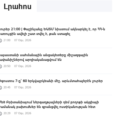
Լրահոս
Լուրեր 21:00 | Փաշինյանը ԵԱՏՄ նիստում ակնարկել է, որ ՀՀ-ն
կառույցին ավելի շատ տվել է, քան ստացել
21:00
07 Օգս, 2026
Հայաստանի սահմանային անցակետերը միջազգային
չափանիշներով արդիականացվում են
20:50
07 Օգս, 2026
Օգոստոս 7-ը՝ 60 երկվայրկեանի մէջ. արևմտահայերէն լուրեր
20:45
07 Օգս, 2026
Մեծ Բրիտանիայում ներգաղթյալների դեմ բողոքի ակցիայի
ժամանակ բախումներ են գրանցվել ոստիկանության հետ
20:29
07 Օգս, 2026