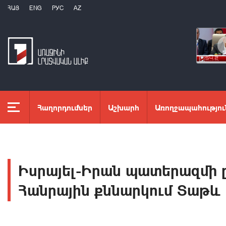
ՀԱՅ
ENG
РУС
AZ
Հաղորդումներ
Աշխարհ
Առողջապահությու
Իսրայել-Իրան պատերազմի 
Հանրային քննարկում Տաթև 