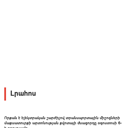
Լրահոս
Որքան է էլեկտրական շարժիչով տրանսպորտային միջոցների
մաքսատուրքի արտոնության քվոտայի մնացորդը օգոստոսի 6-
ի դրությամբ