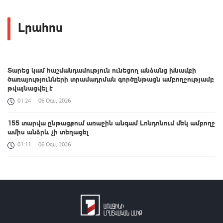
Լրահոս
Տարեց կամ հաշմանդամություն ունեցող անձանց խնամքի
ծառայությունների տրամադրման գործընթացն ամբողջությամբ
թվայնացվել է
01:24
06 Օգս, 2026
155 տարվա ընթացքում առաջին անգամ Լոնդոնում մեկ ամբողջ
ամիս անձրև չի տեղացել
01:11
06 Օգս, 2026
Հայաստանի և ALADI-ի անդամ պետությունների միջև
համագործակցության նոր ձևաչափ է ձևավորվում․ Օլմեդոն
00:38
06 Օգս, 2026
Եվրոպայի մայրաքաղաքները գրանցում են շոգի նոր ռեկորդներ