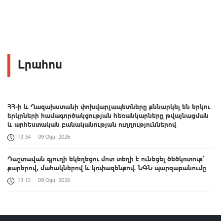
Լրահոս
ՀՀ-ի և Ղազախստանի փոխվարչապետները քննարկել են երկու
երկրների համագործակցության հեռանկարները թվայնացման
և արհեստական բանականության ուղղություններով
13:34
09 Օգս, 2026
Դաշտավան գյուղի եկեղեցու մոտ տեղի է ունեցել ծեծկռտուք՝
քարերով, մահակներով և կռփազենքով. ՆԳՆ պարզաբանումը
13:12
09 Օգս, 2026
Արգամ Աբրահամյանը կալանավորվել է. ՔԿ
12:50
09 Օգս, 2026