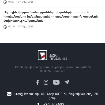
01:13
07 Օգս, 2026
Ազգային փոքրամասնությունների լեզուների ուսուցումն
իրականացնող խմբակավարները տրանսպորտային ծախսերի
փոխհատուցում կստանան
00:49
07 Օգս, 2026
«Զվարթնոց»-ի հին մասնաշենքը Երևանի պատմության և
մշակույթի անշարժ հուշարձանների ցուցակից չի հանվի
00:26
07 Օգս, 2026
Բացահայտելով Հայաստանը․ Մեծ Բրիտանիայի դեսպանի
հերթական կանգառը Վայոց ձորի շքեղ Նորավանք վանական
համալիրն է
Հեղինակային բոլոր իրավունքները պաշտպանված են
© 2026
1lurer.am
00:04
07 Օգս, 2026
Իրանցիները չափազանց դժվար մարդիկ են. Վենս
23:37
06 Օգս, 2026
lurer@1tv.am
։ Երևան, Նորք 0011, Գ․ Հովսեփյան փող., 26
շենք
Հայտնաբերվել է անկանոն երթևեկած օտարերկրյա
համարանիշերով «Նիվա»-ն
+374 10 650015