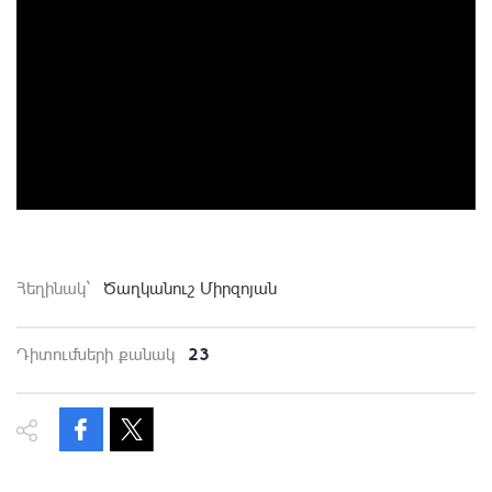
Հեղինակ`
Ծաղկանուշ Միրզոյան
23
Դիտումների քանակ