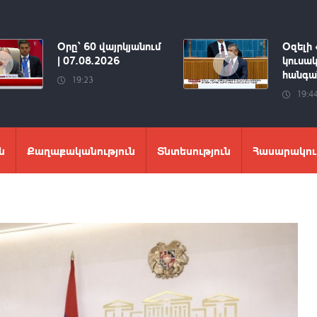
Օրը՝ 60 վայրկյանում
Օզելի 
| 07.08.2026
կուսակ
հանգան
19:23
19:4
ն
Քաղաքականություն
Տնտեսություն
Հասարակու