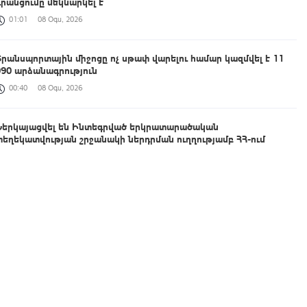
գրանցումը մեկնարկել է
01:01
08 Օգս, 2026
Տրանսպորտային միջոցը ոչ սթափ վարելու համար կազմվել է 11
090 արձանագրություն
00:40
08 Օգս, 2026
Ներկայացվել են Ինտեգրված երկրատարածական
տեղեկատվության շրջանակի ներդրման ուղղությամբ ՀՀ-ում
իրականացված քայլերը
00:33
08 Օգս, 2026
ԱՄՆ Սենատը Ռուսաստանի դեմ լայնածավալ պատժամիջոցների
օրինագիծ է ընդունել
00:21
08 Օգս, 2026
Աշխատանքը, որ միասին կատարում ենք, կյանքի հեռանկար և
միջավայր ձևավորելու մասին է․ պարգևատրումեր՝ Շինարարի
մասնագիտական օրվա առթիվ