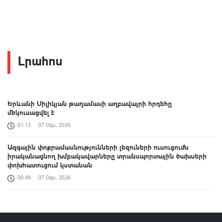
Լրահոս
Երևանի Սիլիկյան թաղամասի աղբավայրի հրդեհը
մեկուսացվել է
01:13
07 Օգս, 2026
Ազգային փոքրամասնությունների լեզուների ուսուցումն
իրականացնող խմբակավարները տրանսպորտային ծախսերի
փոխհատուցում կստանան
00:49
07 Օգս, 2026
«Զվարթնոց»-ի հին մասնաշենքը Երևանի պատմության և
մշակույթի անշարժ հուշարձանների ցուցակից չի հանվի
00:26
07 Օգս, 2026