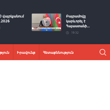
0 վայրկյանում
Բայրամովը
8.2026
կարևորել է
Հայաստանի...
4
19:32
թյուն
Իրավունք
Հետաքննություն