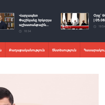
Վարչապետ
Օրը՝ 6
Փաշինյանը երկօրյա
| 05.0
աշխատանքային...
19:5
10:34
ն
Քաղաքականություն
Տնտեսություն
Հասարակու