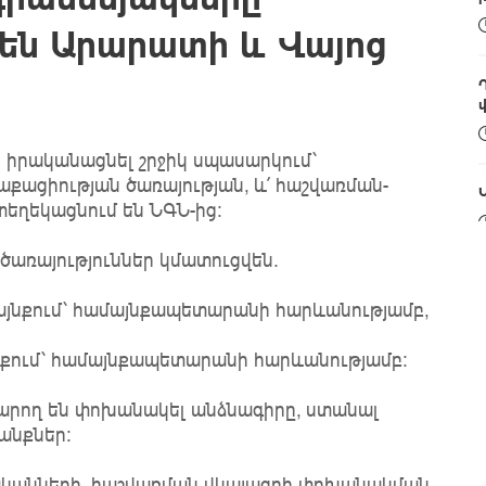
ցեն Արարատի և Վայոց
 իրականացնել շրջիկ սպասարկում՝
աքացիության ծառայության, և՛ հաշվառման-
տեղեկացնում են ՆԳՆ-ից:
ծառայություններ կմատուցվեն․
Օ
այնքում՝ համայնքապետարանի հարևանությամբ,
յնքում՝ համայնքապետարանի հարևանությամբ։
արող են փոխանակել անձնագիրը, ստանալ
անքներ։
ականների, հաշվառման վկայագրի փոխանակման