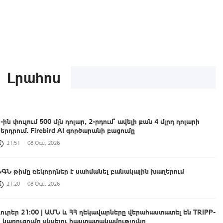
Լրահոս
-ին փուլում 500 մլն դոլար, 2-րդում՝ ավելի քան 4 մլրդ դոլարի
ներդրում. Firebird AI գործարանի բացումը
21:51
08 Օգս, 2026
ՆԳՆ թիմը ռեկորդներ է սահմանել բանակային խաղերում
21:20
08 Օգս, 2026
Լուրեր 21:00 | ԱՄՆ և ՀՀ ղեկավարները վերահաստատել են TRIPP-
ի կառուցումը սկսելու հաստատակամությունը