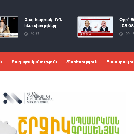
Բաց հարթակ. ՌԴ
Օրը՝ 6
հետախույզները...
| 08.0
20:37
20:4
ն
Քաղաքականություն
Տնտեսություն
Հասարակու