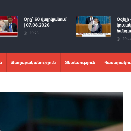
Օրը՝ 60 վայրկյանում
Օզելի 
| 07.08.2026
կուսակ
հանգան
19:23
19:4
ն
Քաղաքականություն
Տնտեսություն
Հասարակու