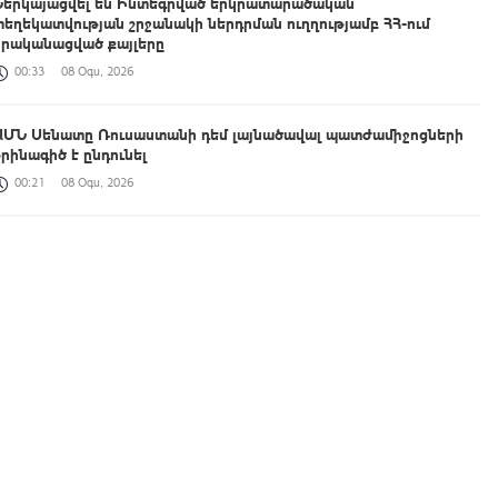
Ներկայացվել են Ինտեգրված երկրատարածական
տեղեկատվության շրջանակի ներդրման ուղղությամբ ՀՀ-ում
իրականացված քայլերը
00:33
08 Օգս, 2026
ԱՄՆ Սենատը Ռուսաստանի դեմ լայնածավալ պատժամիջոցների
օրինագիծ է ընդունել
00:21
08 Օգս, 2026
Աշխատանքը, որ միասին կատարում ենք, կյանքի հեռանկար և
միջավայր ձևավորելու մասին է․ պարգևատրումեր՝ Շինարարի
մասնագիտական օրվա առթիվ
23:42
07 Օգս, 2026
ՀՀ պատվիրակությունն աշխատանքային հանդիպում է ունեցել
UNEP-ի Էկոհամակարգերի բաժնի ներկայացուցիչների հետ
23:14
07 Օգս, 2026
Հուլիսին Հայաստան է այցելել 198,709 զբոսաշրջիկ