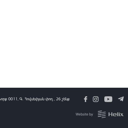
«Իմվբամ» ընկերությունը 2026-ի հունվար-հունիսին 13 մլրդ 919
մլն դրամի հարկ է վճարել
13:16
06 Օգս, 2026
Լուրեր 13:00 | Պետք է անենք անհրաժեշտ հետևություններ.
Փաշինյանը՝ Կառավարության աշխատանքի մասին
13:00
06 Օգս, 2026
Շալվա Պապուաշվիլին շնորհավորական ուղերձ է հղել Ռուբեն
Ռուբինյանին ԱԺ նախագահի պաշտոնում ընտրվելու
կապակցությամբ
12:59
06 Օգս, 2026
Նորք 0011, Գ․ Հովսեփյան փող., 26 շենք
Իսլամաբադը մեծ նշանակություն է տալիս Երևանի, Մոսկվայի և
Բաքվի հետ կապերի ամրապնդմանը. ՌԴ-ում Պակիստանի դեսպան
12:58
06 Օգս, 2026