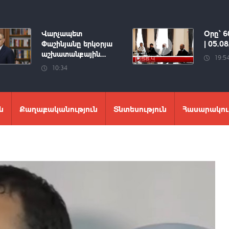
Վարչապետ
Օրը՝ 6
Փաշինյանը երկօրյա
| 05.0
աշխատանքային...
19:5
10:34
ն
Քաղաքականություն
Տնտեսություն
Հասարակու