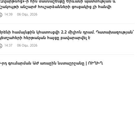
«Զվարթնոց»-ի հին մասնաշենքը Երևանի պատմության և
մշակույթի անշարժ հուշարձանների ցուցակից չի հանվի
14:39
06 Օգս, 2026
Արենի համայնքին կհատուցվի 2.2 միլիոն դրամ. Դատախազության՝
պետշահերի հերթական հայցը բավարարվել է
14:37
06 Օգս, 2026
9-րդ գումարման ԱԺ առաջին նստաշրջանը | ՈՒՂԻՂ
14:30
06 Օգս, 2026
Թվային հմտություններ՝ մարզերի դպրոցների ուսուցիչներին
14:23
06 Օգս, 2026
Պաշտոնից ազատումներ և նշանակումներ՝ մի շարք
գերատեսչություններում. վարչապետը որոշումներ է ստորագրել
14:10
06 Օգս, 2026