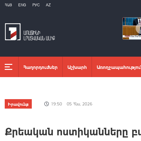
ՀԱՅ
ENG
РУС
AZ
Հաղորդումներ
Աշխարհ
Առողջապահությու
Իրավունք
19:50
05 Հնս, 2026
Քրեական ոստիկանները բ