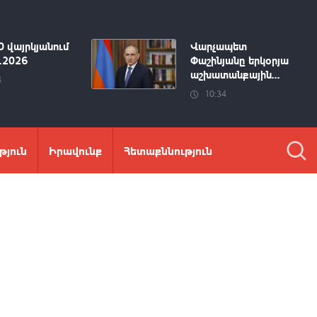
0 վայրկյանում
Վարչապետ
8.2026
Փաշինյանը երկօրյա
աշխատանքային...
4
10:34
թյուն
Իրավունք
Հետաքննություն