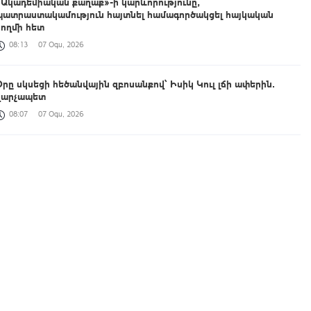
«Ակադեմիական քաղաք»-ի կարևորությունը,
պատրաստակամություն հայտնել համագործակցել հայկական
կողմի հետ
08:13
07 Օգս, 2026
Օրը սկսեցի հեծանվային զբոսանքով՝ Իսիկ Կուլ լճի ափերին․
վարչապետ
08:07
07 Օգս, 2026
Երևանի Սիլիկյան թաղամասի աղբավայրի հրդեհը մեկուսացվել է
01:13
07 Օգս, 2026
Ազգային փոքրամասնությունների լեզուների ուսուցումն
իրականացնող խմբակավարները տրանսպորտային ծախսերի
փոխհատուցում կստանան
00:49
07 Օգս, 2026
«Զվարթնոց»-ի հին մասնաշենքը Երևանի պատմության և
մշակույթի անշարժ հուշարձանների ցուցակից չի հանվի