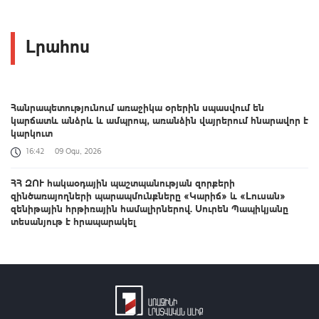
Լրահոս
Հանրապետությունում առաջիկա օրերին սպասվում են
կարճատև անձրև և ամպրոպ, առանձին վայրերում հնարավոր է
կարկուտ
16:42
09 Օգս, 2026
ՀՀ ԶՈՒ հակաօդային պաշտպանության զորքերի
զինծառայողների պարապմունքները «Կարիճ» և «Լուսան»
զենիթային հրթիռային համալիրներով. Սուրեն Պապիկյանը
տեսանյութ է հրապարակել
16:06
09 Օգս, 2026
Վաղվանից բավական երկար ժամանակով հրաժեշտ կտանք
+35°C-ից բարձր ջերմաստիճաններին. Լևոն Ազիզյան
15:27
09 Օգս, 2026