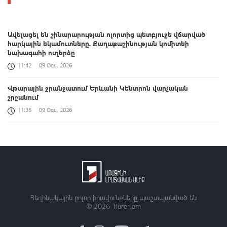
Ավելացել են շինարարության ոլորտից պետբյուջե վճարված
հարկային եկամուտները. Քաղաքաշինության կոմիտեի
նախագահի ուղերձը
11:42
09 Օգս, 2026
Վթարային ջրանջատում Երևանի Կենտրոն վարչական
շրջանում
11:35
09 Օգս, 2026
Սևանա լճի լողափերից մեկում քաղաքացիները հեծանիվ-
նավակով հեռացել են ափից և չեն կարողացել վերադառնալ․
օգնության են հասել փրկարարները
11:32
09 Օգս, 2026
Վթարային ջրանջատում Երևանի Մալաթիա-Սեբաստիա
վարչական շրջանում
Հեղինակային բոլոր իրավունքները պաշտպանված են
© 2026
1lurer.am
10:54
09 Օգս, 2026