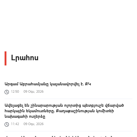
Լրահոս
Արգամ Աբրահամյանը կալանավորվել է. ՔԿ
12:50
09 Օգս, 2026
Ավելացել են շինարարության ոլորտից պետբյուջե վճարված
հարկային եկամուտները. Քաղաքաշինության կոմիտեի
նախագահի ուղերձը
11:42
09 Օգս, 2026