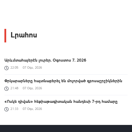
Լրահոս
Արևմտահայերէն լուրեր. Օգոստոս 7. 2026
22:05
07 Օգս, 2026
Փրկարարները հայտնաբերել են մոլորված զբոսաշրջիկներին
21:48
07 Օգս, 2026
«Ոսկե դիվան» հեքիաթագիտական հանդեսի 7-րդ համարը
21:33
07 Օգս, 2026
Փոխվարչապետ Տիգրան Խաչատրյանը մասնակցել է Շինարարի
օրվան նվիրված միջոցառմանը