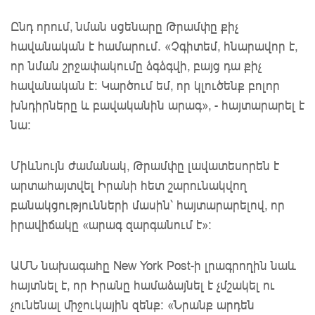
Ընդ որում,
նման սցենարը
Թրամփը քիչ
հավանական է
համարում.
«Չգիտեմ, հնարավոր է,
որ նման շրջափակումը ձգձգվի,
բայց դա քիչ
հավանական
է:
Կարծում եմ, որ կլուծենք
բոլոր
խնդիրները
և
բավականին արագ
»,
- հայտարարել է
նա:
Միևնույն ժամանակ, Թրամփը
լավատեսորեն
է
արտահայտվել
Իրանի
հետ
շարունակվող
բանակցությունների
մասին
՝ հայտարարելով
, որ
իրավիճակը «արագ զարգանում է»:
ԱՄՆ
նախագահ
ը
New York Post-ի լրագրողին նաև
հայտնել է, որ Իրանը համաձայնել է չմշակել ու
չունենալ միջուկային զենք:
«Նրանք
արդեն