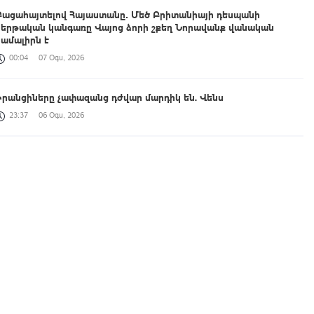
Բացահայտելով Հայաստանը․ Մեծ Բրիտանիայի դեսպանի
հերթական կանգառը Վայոց ձորի շքեղ Նորավանք վանական
համալիրն է
00:04
07 Օգս, 2026
Իրանցիները չափազանց դժվար մարդիկ են. Վենս
23:37
06 Օգս, 2026
Հայտնաբերվել է անկանոն երթևեկած օտարերկրյա
համարանիշերով «Նիվա»-ն
23:13
06 Օգս, 2026
Կառավարությունը հաստատել է 2026/2027 ուսումնական տարվա
կլինիկական օրդինատուրայի անվճար տեղերը
23:00
06 Օգս, 2026
Ինչո՞ւ էր ԱԺ-ից հեռացել և ինչու է վերադարձել, կստանա՞
պարգևավճար. հարցեր Վարդևանյանին