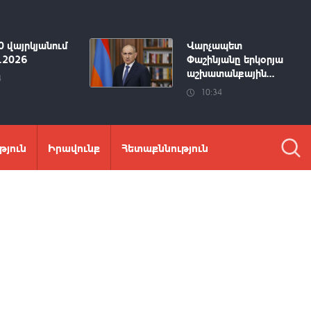
0 վայրկյանում
Վարչապետ
8.2026
Փաշինյանը երկօրյա
աշխատանքային...
4
10:34
թյուն
Իրավունք
Հետաքննություն