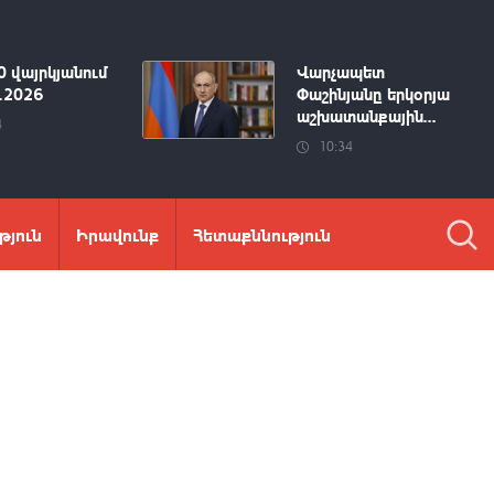
0 վայրկյանում
Վարչապետ
8.2026
Փաշինյանը երկօրյա
աշխատանքային...
4
10:34
թյուն
Իրավունք
Հետաքննություն