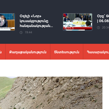
Օզելի «Նոր»
Օրը՝ 6
կուսակցությունը
| 06.0
հանգանակության...
20:3
19:44
ն
Քաղաքականություն
Տնտեսություն
Հասարակու