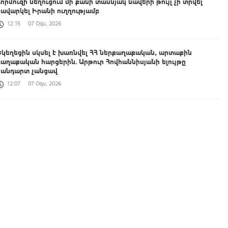
Հորմուզի նեղուցում մի քանի տասնյակ նավերի թույլ չի տրվել
նավարկել Իրանի ուղղությամբ
12:15
07 Օգս, 2026
Եկեղեցին սկսել է խառնվել ՀՀ ներքաղաքական, արտաքին
քաղաքական հարցերին. Արթուր Հովհաննիսյանի ելույթը
հանդարտ չանցավ
12:07
07 Օգս, 2026
9-րդ գումարման ԱԺ առաջին նստաշրջանը | ՈՒՂԻՂ
12:01
07 Օգս, 2026
Մինչ Եվրասիական միջկառավարական խորհրդի ընդլայնված
կազմով նիստը տեղի է ունեցել վարչապետների համատեղ
տեսալուսանկարահանման արարողությունը
12:00
07 Օգս, 2026
Հանդիպում Ղրղզստանի նախագահ Սադիր Ժապարովի հետ. Նիկոլ
Փաշինյանը տեսանյութ է հրապարակել