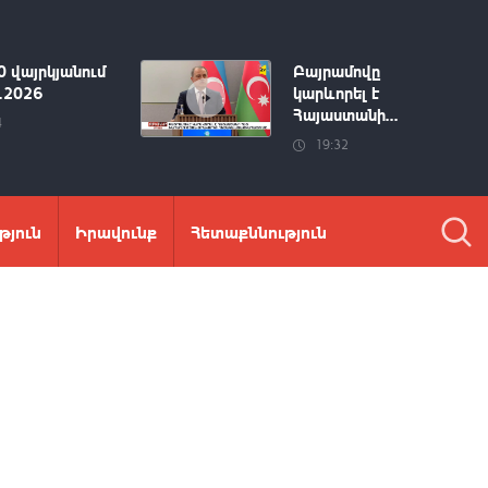
0 վայրկյանում
Բայրամովը
8.2026
կարևորել է
Հայաստանի...
4
19:32
թյուն
Իրավունք
Հետաքննություն