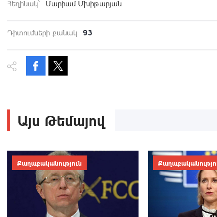
Հեղինակ`
Մարիամ Մխիթարյան
93
Դիտումների քանակ
Այս Թեմայով
Քաղաքականություն
Քաղաքականությո