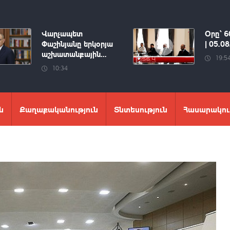
Վարչապետ
Օրը՝ 6
Փաշինյանը երկօրյա
| 05.0
աշխատանքային...
19:5
10:34
ն
Քաղաքականություն
Տնտեսություն
Հասարակու