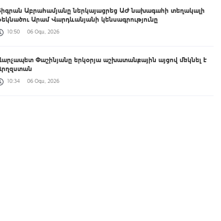
Տիգրան Աբրահամյանը ներկայացրեց ԱԺ նախագահի տեղակալի
թեկնածու Արամ Վարդևանյանի կենսագրությունը
10:50
06 Օգս, 2026
Վարչապետ Փաշինյանը երկօրյա աշխատանքային այցով մեկնել է
Ղրղզստան
10:34
06 Օգս, 2026
Ատեստավորման գործընթաց է, չի հաղթահարում մարդը, պետք է
ասենք՝ վերջ, էլ չպետք է աշխատի դպրոցում. վարչապետ
10:31
06 Օգս, 2026
9-րդ գումարման ԱԺ առաջին նստաշրջանը | ՈՒՂԻՂ
10:21
06 Օգս, 2026
Երևանին և մարզերին վերջին մեկ տարում որքա՞ն այգի, զբոսայգի,
պուրակ և անտառային տարածք է վերադարձվել. գլխավոր
դատախազը մանրամասներ է ներկայացրել