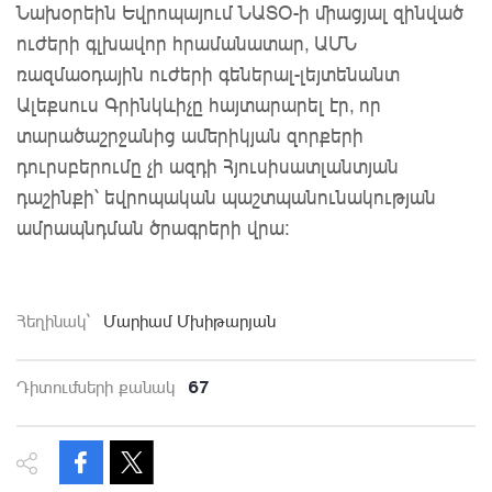
Նախօրեին
Եվրոպայում ՆԱՏՕ-ի միացյալ զինված 
ուժերի գլխավոր հրամանատար, ԱՄՆ 
ռազմաօդային ուժերի գեներալ-լեյտենանտ 
Ալեքսուս Գրինկևիչը հայտարարել էր, որ 
տարածաշրջանից ամերիկյան զորքերի 
դուրսբերումը չի ազդի Հյուսիսատլանտյան 
դաշինքի՝ եվրոպական պաշտպանունակության 
ամրապնդման ծրագրերի վրա:
Հեղինակ`
Մարիամ Մխիթարյան
67
Դիտումների քանակ