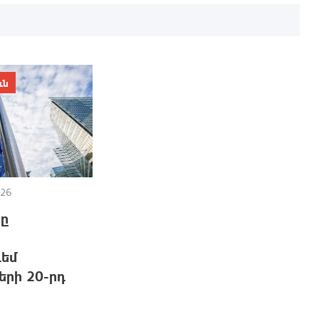
ւն
026
նը
դեմ
1
րի 20-րդ