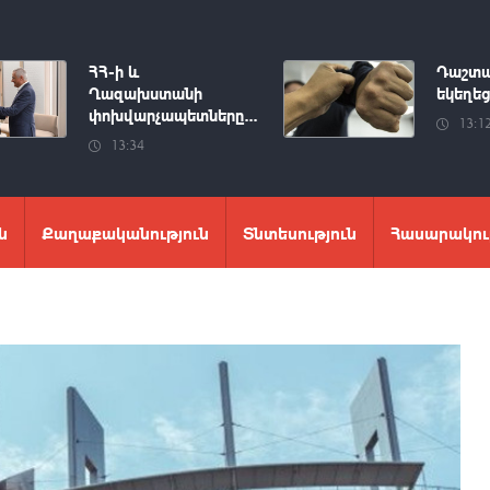
ՀՀ-ի և
Դաշտա
Ղազախստանի
եկեղեց
փոխվարչապետները...
13:1
13:34
ն
Քաղաքականություն
Տնտեսություն
Հասարակու