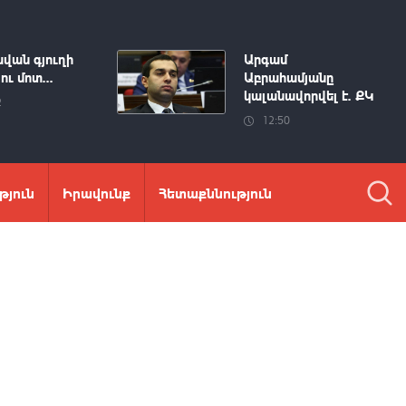
վան գյուղի
Արգամ
ու մոտ...
Աբրահամյանը
կալանավորվել է. ՔԿ
2
12:50
թյուն
Իրավունք
Հետաքննություն