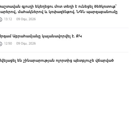
Դաշտավան գյուղի եկեղեցու մոտ տեղի է ունեցել ծեծկռտուք՝
քարերով, մահակներով և կռփազենքով. ՆԳՆ պարզաբանումը
13:12
09 Օգս, 2026
Արգամ Աբրահամյանը կալանավորվել է. ՔԿ
12:50
09 Օգս, 2026
Ավելացել են շինարարության ոլորտից պետբյուջե վճարված
հարկային եկամուտները. Քաղաքաշինության կոմիտեի նախագահի
ուղերձը
11:42
09 Օգս, 2026
Վթարային ջրանջատում Երևանի Կենտրոն վարչական շրջանում
11:35
09 Օգս, 2026
Սևանա լճի լողափերից մեկում քաղաքացիները հեծանիվ-նավակով
հեռացել են ափից և չեն կարողացել վերադառնալ․ օգնության են
հասել փրկարարները