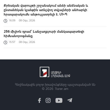
Քրեական վարույթի շրջանակում անձի անձնական և
ընտանեկան կյանքին առնչվող տվյալների անհարկի
հրապարակումն անթույլատրելի է. ՄԻՊ
16:09
08 Օգս, 2026
256 միլիոն դրամ՝ Լանջաղբյուրի մանկապարտեզի
հիմնանորոգմանը
15:57
08 Օգս, 2026
Խաղաղությունը շրջադարձային է մեր երկրում տնտեսական և
ներդրումային միջավայրը փոխելու տեսակետից. Փաշինյան
15:41
08 Օգս, 2026
Փարիզը կշարունակի աջակցել Հայաստանի և Ադրբեջանի միջև
գործընթացին. Ֆրանսիայի ԱԳՆ
Հեղինակային բոլոր իրավունքները պաշտպանված են
15:35
08 Օգս, 2026
© 2026
1lurer.am
Հրազդանում գործարկվեց «Firebird AI» արհեստական
բանականության գործարանը. վարչապետը տեսանյութ է
հրապարակել