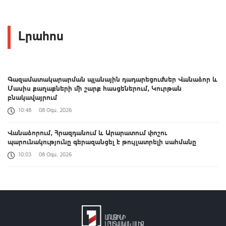
Լրահոս
Գազամատակարարման պլանային դադարեցումներ Վանաձոր և
Մասիս քաղաքների մի շարք հասցեներում, Կուրթան
բնակավայրում
10:48
08 Օգս, 2026
Վանաձորում, Հրազդանում և Արարատում փոշու
պարունակությունը գերազանցել է թույլատրելի սահմանը
10:03
08 Օգս, 2026
Հիդրոօդերևութաբանության կենտրոնը կանխատեսել է լոլիկի,
կաղամբի և սոխի բերքատվությունը
09:27
08 Օգս, 2026
Հայաստանի և Ադրբեջանի միջև հակամարտության էջը