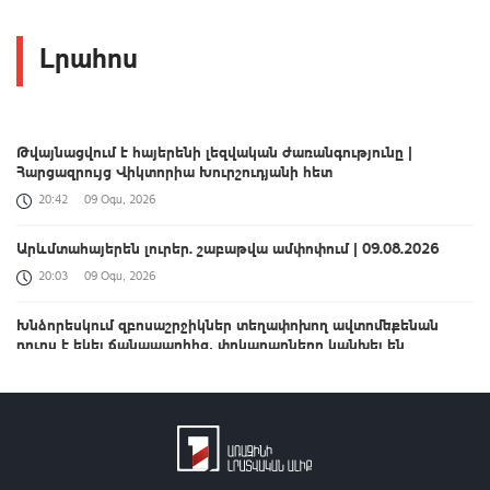
Լրահոս
Թվայնացվում է հայերենի լեզվական ժառանգությունը |
Հարցազրույց Վիկտորիա Խուրշուդյանի հետ
20:42
09 Օգս, 2026
Արևմտահայերեն լուրեր. շաբաթվա ամփոփում | 09.08.2026
20:03
09 Օգս, 2026
Խնձորեսկում զբոսաշրջիկներ տեղափոխող ավտոմեքենան
դուրս է եկել ճանապարհից․ փրկարարները կանխել են
հնարավոր ծանր հետևանքները
19:25
09 Օգս, 2026
Արարատի մարզի քրեական և Վեդիի համայնքային
ոստիկանները դանակահարության դեպք են բացահայտել
17:59
09 Օգս, 2026