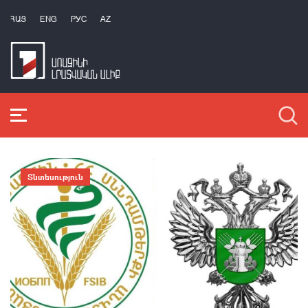
ՀԱՅ
ENG
РУС
AZ
Տնտեսություն