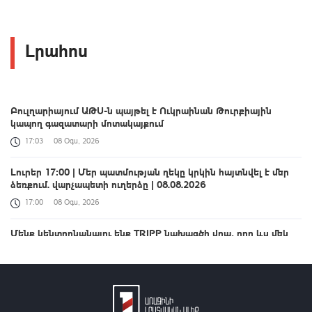
Լրահոս
Բուլղարիայում ԱԹՍ-ն պայթել է Ուկրաինան Թուրքիային
կապող գազատարի մոտակայքում
17:03
08 Օգս, 2026
Լուրեր 17:00 | Մեր պատմության ղեկը կրկին հայտնվել է մեր
ձեռքում. վարչապետի ուղերձը | 08.08.2026
17:00
08 Օգս, 2026
Մենք կենտրոնանալու ենք TRIPP նախագծի վրա, որը ևս մեկ
աստիճանով բարձրացնելու է Հայաստանի կշիռը միջազգային
ներդրումային քարտեզում. վարչապետ
16:47
08 Օգս, 2026
«Ֆիլիպ Մորրիս Արմենիա» ընկերությունը 2026-ի 6 ամսում 13