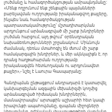
լուծմանը և համագործակցության ամրապնդմանը։
«Մենք ողջունում ենք շենքային պայմանների
բարելավման ուղղությամբ իրականացվող քայլերը,
ինչպես նաև համագործակցության
պատրաստակամությունը՝ մշտադիտարկման
արդյունքում արձանագրված մի շարք խնդիրների
լուծման հարցում, այդ թվում՝ օրենսդրական
նախաձեռնությունների շրջանակում։ Միևնույն
ժամանակ, դեռևս մտահոգիչ են մնում մի շարք
համակարգային խնդիրներ, և մեր ակնկալիքն է, որ
դրանց հաղթահարման ուղղությամբ
իրականացվեն հետևողական ու արդյունավետ
քայլեր»,- նշել է Լաուրա Գասպարյանը։
Հանդիպման ընթացքում անդրադարձ է կատարվել
կանխարգելման ազգային մեխանիզմի կողմից
արձանագրված հիմնական խնդիրներին,
մասնավորապես՝ արտաքին աշխարհի հետ կապի
իրավունքի ապահովմանը, զսպման միջոցների
կիրառմանը, բժշկական փաստաթղթերի վարմանը,