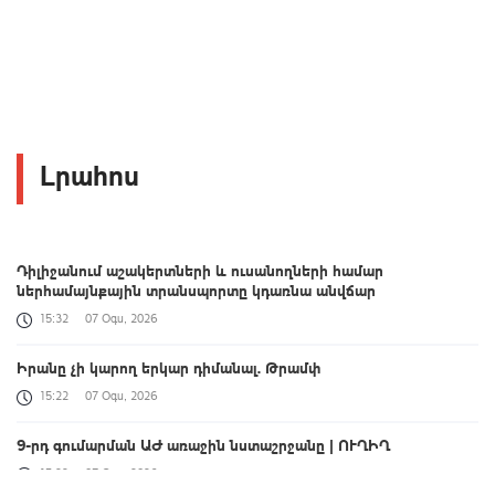
Լրահոս
Դիլիջանում աշակերտների և ուսանողների համար
ներհամայնքային տրանսպորտը կդառնա անվճար
15:32
07 Օգս, 2026
Իրանը չի կարող երկար դիմանալ. Թրամփ
15:22
07 Օգս, 2026
9-րդ գումարման ԱԺ առաջին նստաշրջանը | ՈՒՂԻՂ
15:22
07 Օգս, 2026