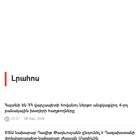
Լրահոս
Հայտնի են ՀՀ վարչապետի հովանու ներքո անցկացվող 4-րդ
բանակային խաղերի հաղթողները
23:21
08 Օգս, 2026
ԲՏԱ նախարար Դավիթ Թադևոսյանն ընդունել է Ղազախստանի
փոխվարչապետ-նախարար Ժասլան Մադիևին