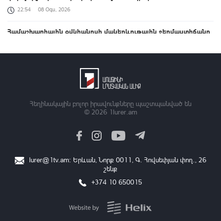
22:54
08 Օգս, 2026
Համաշխարհային օվկիանոսի մակերևութային ջերմաստիճանը
հուլիսին ռեկորդային է եղել․ Լևոն Ազիզյան
22:20
08 Օգս, 2026
1-ին փուլում 500 մլն դոլար, 2-րդում՝ ավելի քան 4 մլրդ դոլարի
ներդրում. Firebird AI գործարանի բացումը
21:51
08 Օգս, 2026
Հեղինակային բոլոր իրավունքները պաշտպանված են
© 2026
1lurer.am
ՆԳՆ թիմը ռեկորդներ է սահմանել բանակային խաղերում
21:20
08 Օգս, 2026
Լուրեր 21:00 | ԱՄՆ և ՀՀ ղեկավարները վերահաստատել են
lurer@1tv.am
։ Երևան, Նորք 0011, Գ․ Հովսեփյան փող., 26
TRIPP-ի կառուցումը սկսելու հաստատակամությունը
շենք
21:00
08 Օգս, 2026
+374 10 650015
Դպրոց-մանկապարտեզի կառուցումից մինչև հուշարձանների
վերականգնում. նշվում է Շինարարի օրը
20:58
08 Օգս, 2026