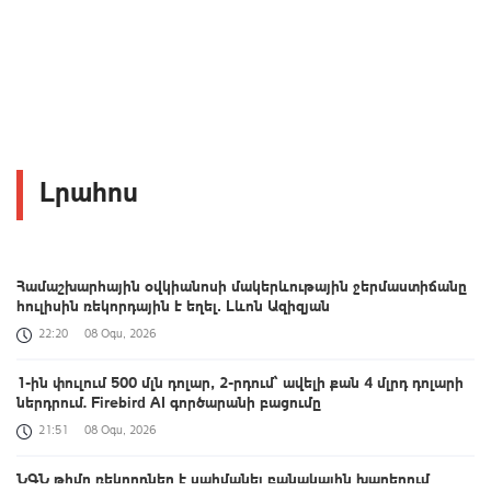
Լրահոս
Համաշխարհային օվկիանոսի մակերևութային ջերմաստիճանը
հուլիսին ռեկորդային է եղել․ Լևոն Ազիզյան
22:20
08 Օգս, 2026
1-ին փուլում 500 մլն դոլար, 2-րդում՝ ավելի քան 4 մլրդ դոլարի
ներդրում. Firebird AI գործարանի բացումը
21:51
08 Օգս, 2026
ՆԳՆ թիմը ռեկորդներ է սահմանել բանակային խաղերում