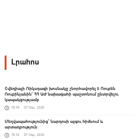
Լրահոս
Շվեդիայի Ռիկսդագի խոսնակը շնորհավորել է Ռուբեն
Ռուբինյանին՝ ՀՀ ԱԺ նախագահի պաշտոնում ընտրվելու
կապակցությամբ
18:39
07 Օգս, 2026
Մեղվապահությունից՝ նարդոսի այգու հիմնում և
արտադրություն
18:34
07 Օգս, 2026