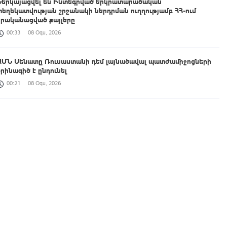
Ներկայացվել են Ինտեգրված երկրատարածական
տեղեկատվության շրջանակի ներդրման ուղղությամբ ՀՀ-ում
իրականացված քայլերը
00:33
08 Օգս, 2026
ԱՄՆ Սենատը Ռուսաստանի դեմ լայնածավալ պատժամիջոցների
օրինագիծ է ընդունել
00:21
08 Օգս, 2026
Աշխատանքը, որ միասին կատարում ենք, կյանքի հեռանկար և
միջավայր ձևավորելու մասին է․ պարգևատրումեր՝ Շինարարի
մասնագիտական օրվա առթիվ
23:42
07 Օգս, 2026
ՀՀ պատվիրակությունն աշխատանքային հանդիպում է ունեցել
UNEP-ի Էկոհամակարգերի բաժնի ներկայացուցիչների հետ
23:14
07 Օգս, 2026
Հուլիսին Հայաստան է այցելել 198,709 զբոսաշրջիկ