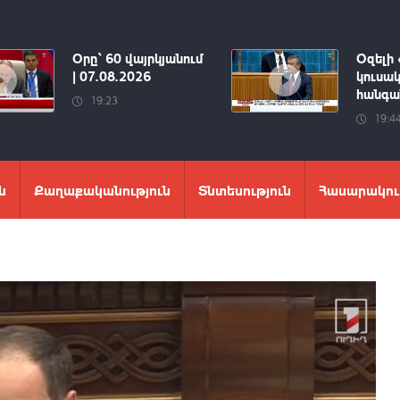
Օրը՝ 60 վայրկյանում
Օզելի 
| 07.08.2026
կուսակ
հանգան
19:23
19:4
ն
Քաղաքականություն
Տնտեսություն
Հասարակու