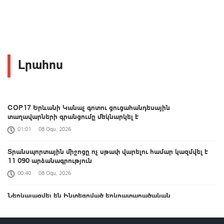
Լրահոս
COP17 Երևանի Կանաչ գոտու ցուցահանդեսային
տաղավարների գրանցումը մեկնարկել է
01:01
08 Օգս, 2026
Տրանսպորտային միջոցը ոչ սթափ վարելու համար կազմվել է
11 090 արձանագրություն
00:40
08 Օգս, 2026
Ներկայացվել են Ինտեգրված երկրատարածական
տեղեկատվության շրջանակի ներդրման ուղղությամբ ՀՀ-ում
իրականացված քայլերը