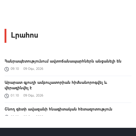
Լրահոս
Հանրապետությունում ավտոճանապարհներն անցանելի են
09:10
09 Օգս, 2026
Արարատ գյուղի ամբուլատորիան հիմնանորոգվել և
վերազինվել է
01:10
09 Օգս, 2026
Շնող գետի ավազանի հնագիտական հետազոտություն
00:39
09 Օգս, 2026
Firebird-ի ԱԲ գործարանն իրականություն է. բացումը
նշանավորվեց նոր ներդրումների մասին հայտարարությամբ