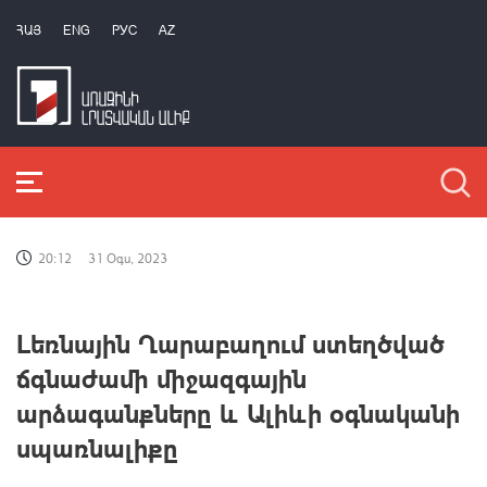
ՀԱՅ
ENG
РУС
AZ
20:12
31 Օգս, 2023
Լեռնային Ղարաբաղում ստեղծված
ճգնաժամի միջազգային
արձագանքները և Ալիևի օգնականի
սպառնալիքը