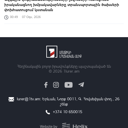
իրականացնող խմբակավարները տրանսպորտային ծախսերի
փոխհատուցում կստանան
00:49
07 Օգս, 2026
«Զվարթնոց»-ի հին մասնաշենքը Երևանի պատմության և
մշակույթի անշարժ հուշարձանների ցուցակից չի հանվի
00:26
07 Օգս, 2026
Բացահայտելով Հայաստանը․ Մեծ Բրիտանիայի դեսպանի
հերթական կանգառը Վայոց ձորի շքեղ Նորավանք վանական
համալիրն է
Հեղինակային բոլոր իրավունքները պաշտպանված են
© 2026
1lurer.am
00:04
07 Օգս, 2026
Իրանցիները չափազանց դժվար մարդիկ են. Վենս
23:37
06 Օգս, 2026
lurer@1tv.am
։ Երևան, Նորք 0011, Գ․ Հովսեփյան փող., 26
շենք
Հայտնաբերվել է անկանոն երթևեկած օտարերկրյա
համարանիշերով «Նիվա»-ն
+374 10 650015
23:13
06 Օգս, 2026