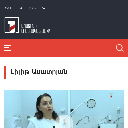
ՀԱՅ
ENG
РУС
AZ
Լիլիթ Ասատրյան