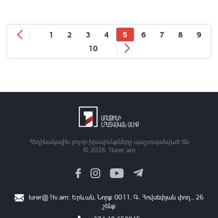
1
2
3
4
5
6
7
8
9
10
Հեղինակային բոլոր իրավունքները պաշտպանված են
© 2026
1lurer.am
lurer@1tv.am
։ Երևան, Նորք 0011, Գ․ Հովսեփյան փող., 26
շենք