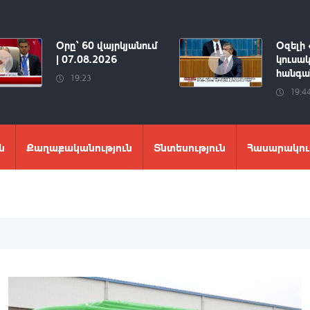
Օրը՝ 60 վայրկյանում
Օզելի 
| 07.08.2026
կուսակ
հանգան
19:23
19:4
ն
Քաղաքականություն
Տնտեսություն
Հասարակու