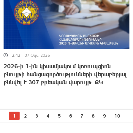
12:42
07 Օգս, 2026
2026-ի 1-ին կիսամյակում կոռուպցիոն
բնույթի հանցագործությունների վերաբերյալ
քննվել է 307 քրեական վարույթ. ՔԿ
1
2
3
4
5
6
7
8
9
10