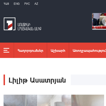
ՀԱՅ
ENG
РУС
AZ
Հաղորդումներ
Աշխարհ
Առողջապահությու
Լիլիթ Ասատրյան