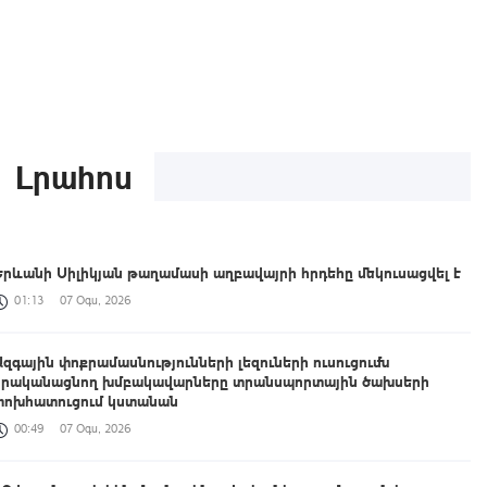
Լրահոս
Երևանի Սիլիկյան թաղամասի աղբավայրի հրդեհը մեկուսացվել է
01:13
07 Օգս, 2026
Ազգային փոքրամասնությունների լեզուների ուսուցումն
իրականացնող խմբակավարները տրանսպորտային ծախսերի
փոխհատուցում կստանան
00:49
07 Օգս, 2026