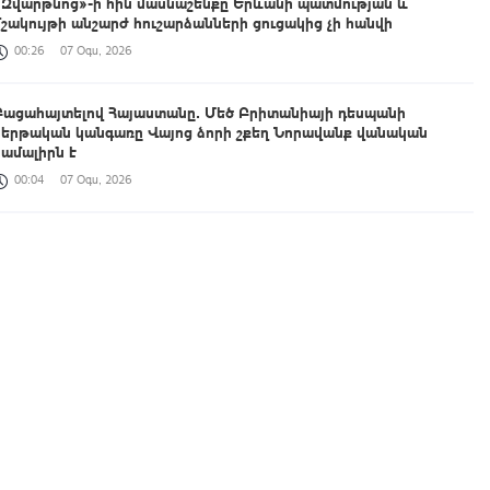
«Զվարթնոց»-ի հին մասնաշենքը Երևանի պատմության և
մշակույթի անշարժ հուշարձանների ցուցակից չի հանվի
00:26
07 Օգս, 2026
Բացահայտելով Հայաստանը․ Մեծ Բրիտանիայի դեսպանի
հերթական կանգառը Վայոց ձորի շքեղ Նորավանք վանական
համալիրն է
00:04
07 Օգս, 2026
Իրանցիները չափազանց դժվար մարդիկ են. Վենս
23:37
06 Օգս, 2026
Հայտնաբերվել է անկանոն երթևեկած օտարերկրյա
համարանիշերով «Նիվա»-ն
23:13
06 Օգս, 2026
Կառավարությունը հաստատել է 2026/2027 ուսումնական տարվա
կլինիկական օրդինատուրայի անվճար տեղերը
23:00
06 Օգս, 2026