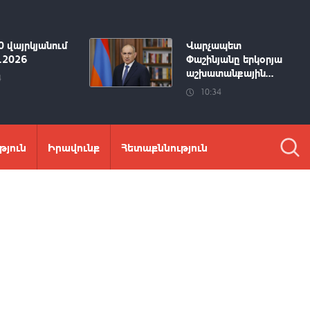
0 վայրկյանում
Վարչապետ
8.2026
Փաշինյանը երկօրյա
աշխատանքային...
4
10:34
թյուն
Իրավունք
Հետաքննություն