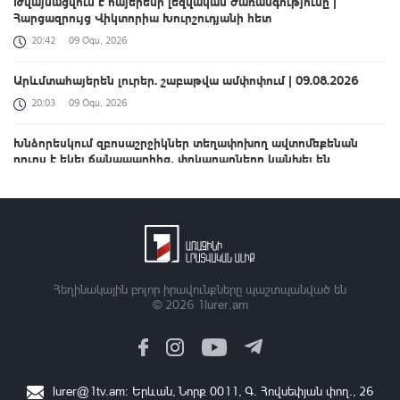
Թվայնացվում է հայերենի լեզվական ժառանգությունը |
Հարցազրույց Վիկտորիա Խուրշուդյանի հետ
20:42
09 Օգս, 2026
Արևմտահայերեն լուրեր. շաբաթվա ամփոփում | 09.08.2026
20:03
09 Օգս, 2026
Խնձորեսկում զբոսաշրջիկներ տեղափոխող ավտոմեքենան
դուրս է եկել ճանապարհից․ փրկարարները կանխել են
հնարավոր ծանր հետևանքները
19:25
09 Օգս, 2026
Արարատի մարզի քրեական և Վեդիի համայնքային
ոստիկանները դանակահարության դեպք են բացահայտել
17:59
09 Օգս, 2026
Հեղինակային բոլոր իրավունքները պաշտպանված են
© 2026
1lurer.am
Հանրապետությունում առաջիկա օրերին սպասվում են
կարճատև անձրև և ամպրոպ, առանձին վայրերում հնարավոր է
կարկուտ
16:42
09 Օգս, 2026
lurer@1tv.am
։ Երևան, Նորք 0011, Գ․ Հովսեփյան փող., 26