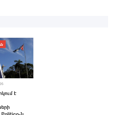
ւն
26
կում է
ների
Politico-ն