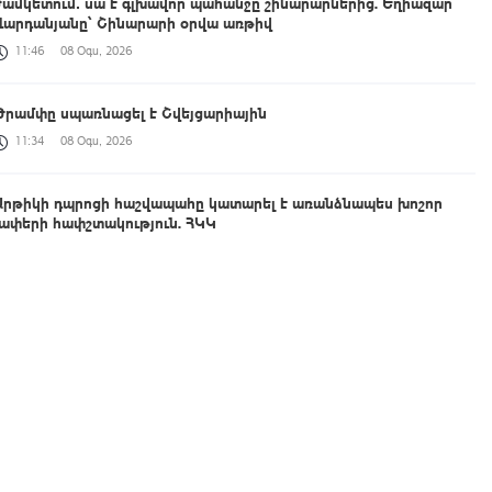
ժամկետում․ սա է գլխավոր պահանջը շինարարներից. Եղիազար
Վարդանյանը՝ Շինարարի օրվա առթիվ
11:46
08 Օգս, 2026
Թրամփը սպառնացել է Շվեյցարիային
11:34
08 Օգս, 2026
Արթիկի դպրոցի հաշվապահը կատարել է առանձնապես խոշոր
չափերի հափշտակություն. ՀԿԿ
11:23
08 Օգս, 2026
Սաուդյան Արաբիայի և Պակիստանի հետ եռակողմ
պաշտպանական համաձայնագիրն ուղղված չէ որևէ երկրի դեմ.
Էրդողան
11:09
08 Օգս, 2026
Բացահայտվել է Արգամ Աբրահամյանի կողմից պատվիրված
սպանության դեպքը. ՔԿ
11:00
08 Օգս, 2026