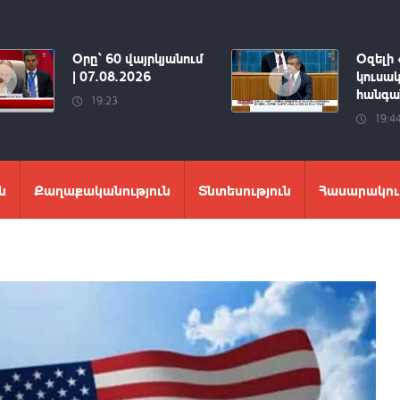
Օրը՝ 60 վայրկյանում
Օզելի 
| 07.08.2026
կուսակ
հանգան
19:23
19:4
ն
Քաղաքականություն
Տնտեսություն
Հասարակու