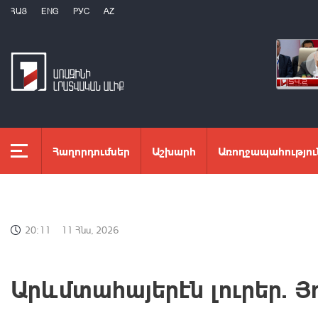
ՀԱՅ
ENG
РУС
AZ
Հաղորդումներ
Աշխարհ
Առողջապահությու
20:11
11 Հնս, 2026
Արևմտահայերէն լուրեր. Յո