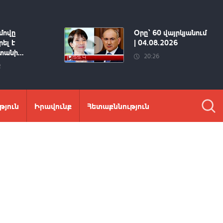
մովը
Օրը՝ 60 վայրկյանում
ել է
| 04.08.2026
անի...
20:26
2
թյուն
Իրավունք
Հետաքննություն