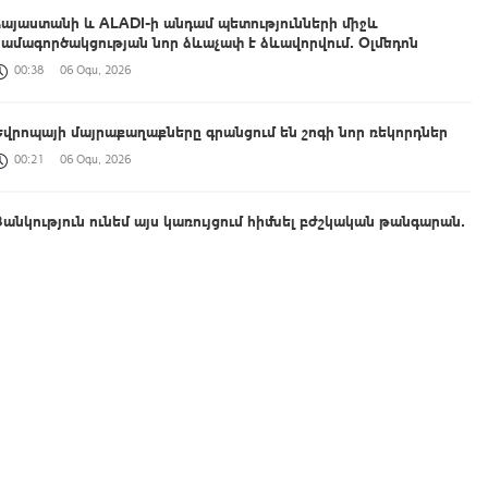
Հայաստանի և ALADI-ի անդամ պետությունների միջև
համագործակցության նոր ձևաչափ է ձևավորվում․ Օլմեդոն
00:38
06 Օգս, 2026
Եվրոպայի մայրաքաղաքները գրանցում են շոգի նոր ռեկորդներ
00:21
06 Օգս, 2026
Ցանկություն ունեմ այս կառույցում հիմնել բժշկական թանգարան․
Շիրակի մարզպետը հետևել է Գյումրու թիվ 2 պոլիկլինիկայի
հիմնանորոգման ընթացքին
00:04
06 Օգս, 2026
Արգենտինայի Պատգամավորների պալատում կազմավորվել է
Հայաստանի հետ բարեկամության խումբ
23:36
05 Օգս, 2026
Գյումրու համայնքապետարանի նկատմամբ վստահության անկման
և կառույցի անգործության հերթական փաստը՝ լուսանկարներով․