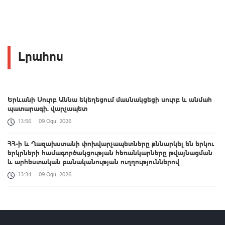
Լրահոս
Երևանի Սուրբ Աննա եկեղեցում մասնակցեցի սուրբ և անմահ
պատարագի. վարչապետ
13:56
09 Օգս, 2026
ՀՀ-ի և Ղազախստանի փոխվարչապետները քննարկել են երկու
երկրների համագործակցության հեռանկարները թվայնացման
և արհեստական բանականության ուղղություններով
13:34
09 Օգս, 2026
Դաշտավան գյուղի եկեղեցու մոտ տեղի է ունեցել ծեծկռտուք՝
քարերով, մահակներով և կռփազենքով. ՆԳՆ պարզաբանումը
13:12
09 Օգս, 2026