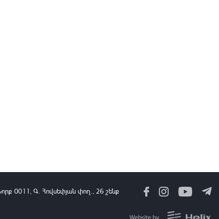
20:02
07 Օգս, 2026
Վայոց ձորի քրեական ոստիկանները դանակահարության դեպք են
բացահայտել․ կատարվում է նախաքննություն
19:52
07 Օգս, 2026
Թրամփն ու Միրզիյոևը քննարկել են երկկողմ և միջազգային
հարցեր
19:40
07 Օգս, 2026
ԶՈՒ ԳՇ պետը զինծառայողների հետ քննարկել է
կարգապահության բարձրացման խնդիրները
19:31
07 Օգս, 2026
րը՝ 60 վայրկյանում | 07.08.2026
Նորք 0011, Գ․ Հովսեփյան փող., 26 շենք
19:23
07 Օգս, 2026