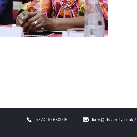
Օ
+374 10 650015
lurer@1tv.am
։ Երևան, 