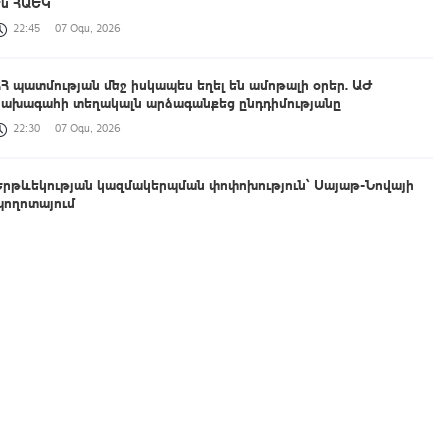
են ՀԱԵԿ
22:45
07 Օգս, 2026
ՀՀ պատմության մեջ իսկապես եղել են ամոթալի օրեր. ԱԺ
նախագահի տեղակալն արձագանքեց ընդդիմությանը
22:30
07 Օգս, 2026
Երթևեկության կազմակերպման փոփոխություն՝ Սայաթ-Նովայի
պողոտայում
22:18
07 Օգս, 2026
Արևմտահայերէն լուրեր. Օգոստոս 7. 2026
22:05
07 Օգս, 2026
Փրկարարները հայտնաբերել են մոլորված զբոսաշրջիկներին
21:48
07 Օգս, 2026