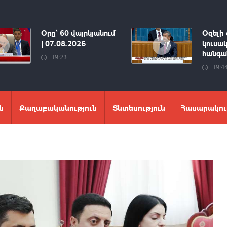
Օրը՝ 60 վայրկյանում
Օզելի 
| 07.08.2026
կուսակ
հանգան
19:23
19:4
ն
Քաղաքականություն
Տնտեսություն
Հասարակու