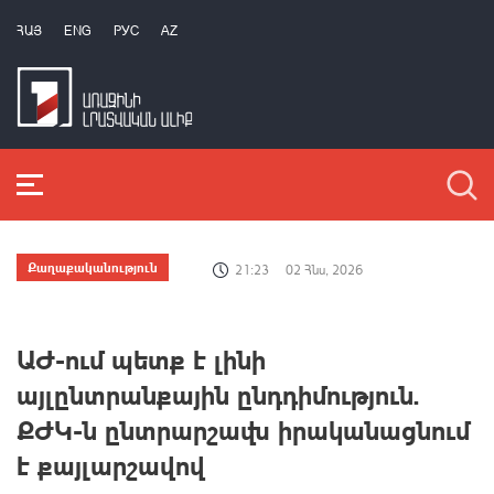
ՀԱՅ
ENG
РУС
AZ
Քաղաքականություն
21:23
02 Հնս, 2026
ԱԺ-ում պետք է լինի
այլընտրանքային ընդդիմություն.
ՔԺԿ-ն ընտրարշավն իրականացնում
է քայլարշավով