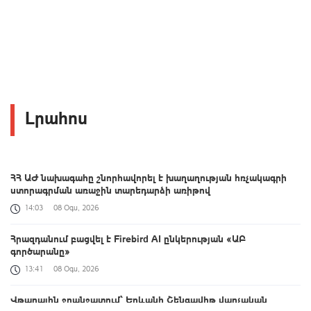
Լրահոս
ՀՀ ԱԺ նախագահը շնորհավորել է խաղաղության հռչակագրի
ստորագրման առաջին տարեդարձի առիթով
14:03
08 Օգս, 2026
Հրազդանում բացվել է Firebird AI ընկերության «ԱԲ
գործարանը»
13:41
08 Օգս, 2026
Վթարային ջրանջատում` Երևանի Շենգավիթ վարչական