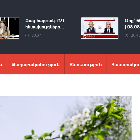
Բաց հարթակ. ՌԴ
Օրը՝ 6
հետախույզները...
| 08.0
20:37
20:4
ն
Քաղաքականություն
Տնտեսություն
Հասարակու