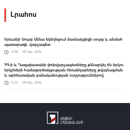
Լրահոս
Երևանի Սուրբ Աննա եկեղեցում մասնակցեցի սուրբ և անմահ
պատարագի. վարչապետ
13:56
09 Օգս, 2026
ՀՀ-ի և Ղազախստանի փոխվարչապետները քննարկել են երկու
երկրների համագործակցության հեռանկարները թվայնացման
և արհեստական բանականության ուղղություններով
13:34
09 Օգս, 2026
Դաշտավան գյուղի եկեղեցու մոտ տեղի է ունեցել ծեծկռտուք՝
քարերով, մահակներով և կռփազենքով. ՆԳՆ պարզաբանումը
13:12
09 Օգս, 2026
Արգամ Աբրահամյանը կալանավորվել է. ՔԿ
12:50
09 Օգս, 2026